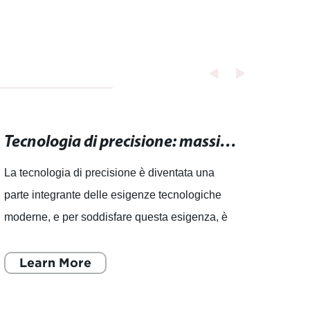
Tecnologia di precisione: massima precisione per le tue esigenze tecnologiche.
La tecnologia di precisione è diventata una
. Fres
parte integrante delle esigenze tecnologiche
perfe
moderne, e per soddisfare questa esigenza, è
Beiji
necessario cercare macchinari di alta qualità
dell'
che offrano la ma
Learn More
nei m
L