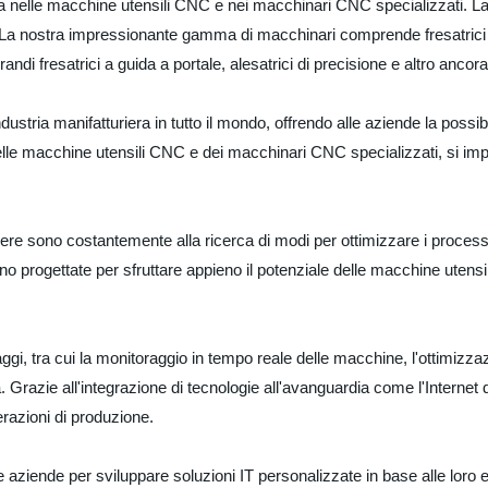
za nelle macchine utensili CNC e nei macchinari CNC specializzati. La
. La nostra impressionante gamma di macchinari comprende fresatrici a 
 grandi fresatrici a guida a portale, alesatrici di precisione e altro ancora
ustria manifatturiera in tutto il mondo, offrendo alle aziende la possibi
delle macchine utensili CNC e dei macchinari CNC specializzati, si imp
ere sono costantemente alla ricerca di modi per ottimizzare i processi
no progettate per sfruttare appieno il potenziale delle macchine utensi
ggi, tra cui la monitoraggio in tempo reale delle macchine, l'ottimizzaz
 Grazie all'integrazione di tecnologie all'avanguardia come l'Internet d
erazioni di produzione.
e aziende per sviluppare soluzioni IT personalizzate in base alle loro