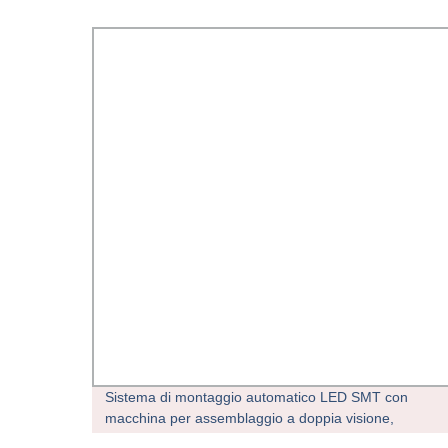
Sistema di montaggio automatico LED SMT con
eria e
macchina per assemblaggio a doppia visione,
mounter a chip a posizionamento ad alta precisione