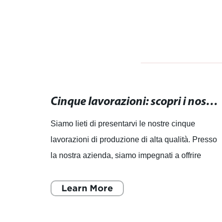
Neoden4 macchina pick and place
Guida completa alle caratteristiche dei cinque assi per migliorare la produttività
Cinque lavorazioni: scopri i nostri processi di produzione di alta qualità
ando il
Siamo lieti di presentarvi le nostre cinque
lavorazioni di produzione di alta qualità. Presso
o
la nostra azienda, siamo impegnati a offrire
. In
macchinari CNC e macchine utensili
specializzate che rappres
Learn More