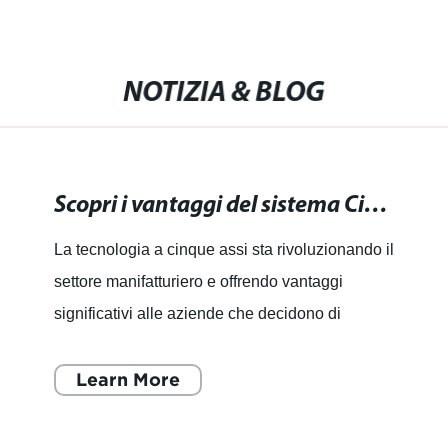
NOTIZIA & BLOG
Scopri i vantaggi del sistema Cinque assi per la tua azienda
La tecnologia a cinque assi sta rivoluzionando il
settore manifatturiero e offrendo vantaggi
significativi alle aziende che decidono di
adottarla. La sua capacità di lavorare pezzi
complessi in modo
Learn More