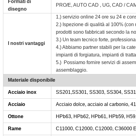
Formati di
PRO/E, AUTO CAD , UG, CAD / CAM
disegno
1.) servizio online 24 ore su 24 e co
2.) Ispezione di qualità al 100% (con
prodotti sono fabbricati secondo la 
3.) Un team tecnico forte, professiona
I nostri vantaggi
4.) Abbiamo partner stabili per la catena
impianti di forgiatura, impianti di trat
5.)
Possiamo fornire servizi di assem
assemblaggio.
Materiale disponibile
Acciaio inox
SS201,SS301, SS303, SS304, SS316
Acciaio
Acciaio dolce, acciaio al carbonio, 4
Ottone
HPb63, HPb62, HPb61, HPb59, H59,
Rame
C11000, C12000, C12000, C36000 