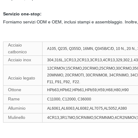
Servizio one-stop:
Forniamo servizi ODM e OEM, inclusi stampi e assemblaggio. Inoltre, 
Acciaio
A105, Q235, Q355D, 16MN, Q345B/C/D, 10 N., 20 N., 35 
catbonico
Acciaio inox
304,316L,1CR13,2CR13,3CR13,4CR13,329,302,1.430
12CRMOV,15CRMO,20CRMO,25CRMO,30CRMO,35CR
20MNMO, 20CRMOTI, 30CRNIMO8, 34CRNIMO, 34C
Acciaio legato
F11, F91, F92,
F22.
Ottone
HPb63,HPb62,HPb61,HPb59,H59,H68,H80,H90
Rame
C11000, C12000, C36000
Alluminio
AL6061,AL6063,AL6082,AL7075,AL5052,A380
Mulinello
4CR13,3R17MO,5CRNIMO,5CRMNMO,4CR2NIMOV,S7