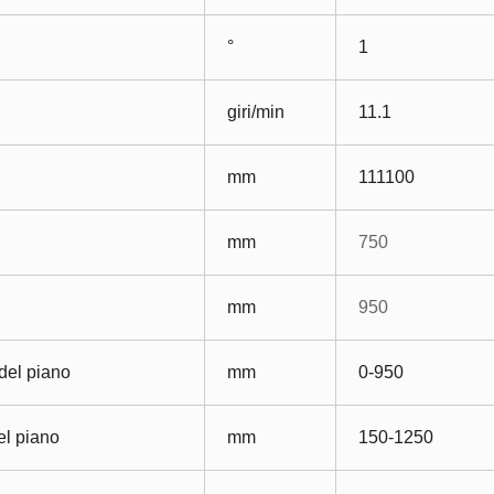
°
1
giri/min
11.1
mm
111100
mm
750
mm
950
del piano
mm
0-950
el piano
mm
150-1250