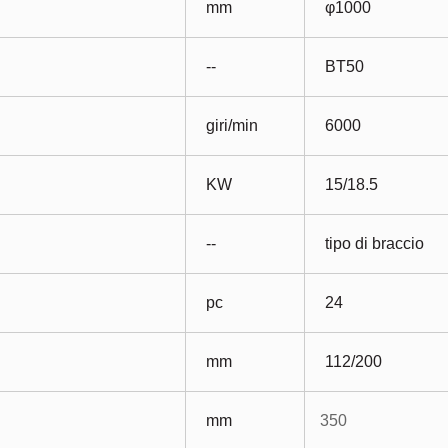
mm
φ1000
--
BT50
giri/min
6000
KW
15/18.5
--
tipo di braccio
pc
24
mm
112/200
mm
350