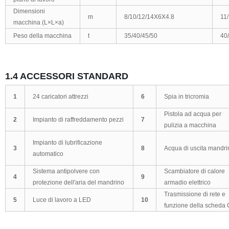
Dimensioni
m
8/10/12/14X6X4.8
11
macchina
(L×L×a)
Peso della macchina
t
35/40/45/50
40
1.4 ACCESSORI STANDARD
1
24
caricatori attrezzi
6
Spia in tricromia
Pistola ad acqua per
2
Impianto di raffreddamento pezzi
7
pulizia a macchina
Impianto di lubrificazione
3
8
Acqua di uscita mandri
automatico
Sistema antipolvere con
Scambiatore di calore
4
9
protezione dell'aria del mandrino
armadio elettrico
Trasmissione di rete e
5
Luce di lavoro a LED
10
funzione della scheda