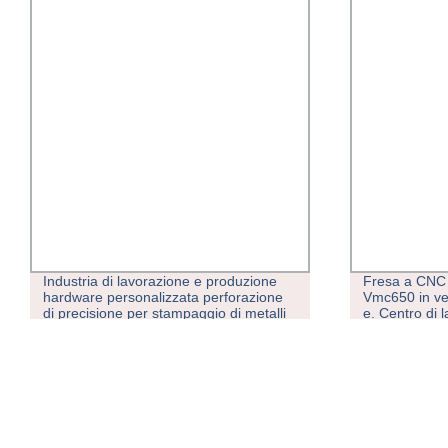
Fresa a CNC ad alta precisione
Tornio orizzo
Vmc650 in vendita a caldo per foratura
precisione, l
e. Centro di lavorazione del tipo con
Tornio metall
gantry per incisione
(CA6150)