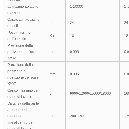
Velocità di
avanzamento taglio
-
1-10000
1-
massima
Capacità magazzino
pc
24
24
utensili
Peso massimo
Kg
18
18
dell'utensile
Precisione della
posizione dell'asse
mm
0.008
0.
X/Y/Z
Precisione della
posizione di
mm
0.005
0.
ripetizione dell'asse
X/Y/Z
Carico massimo del
g
9000/12000/15000/18000
16
piano di lavoro
Distanza
dalla parte
anteriore del
mandrino
mm
200-1300
17
fine al
centro del
piano di lavoro