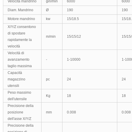
Velocità mandrino
giri/min
6000
6000
Diam. Mandrino
Ø
190
190
Motore mandrino
kw
15/18.5
15/18.
X/Y/Z
consentono
di spostare
m/min
15/15/12
15/15
rapidamente la
velocità
Velocità di
avanzamento
-
1-10000
1-100
taglio massima
Capacità
magazzino
pc
24
24
utensili
Peso massimo
Kg
18
18
dell'utensile
Precisione della
posizione
mm
0.008
0.008
dell'asse X/Y/Z
Precisione della