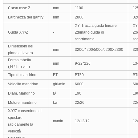
Corsa asse Z
mm
1100
12
Larghezza del gantry
mm
2800
32
XY: Traccia guida lineare
XY:
Guida X/Y/Z
-
Z:binario guida di
Z:b
scorrimento
sc
Dimensioni del
mm
3200/4200/5000/6200X2300
32
piano di lavoro
Forma tabella
mm
9-22*226
13
(
,N.*
foro vite)
Tipo di mandrino
BT
BT50
BT
Velocità mandrino
giri/min
6000
60
Diam. Mandrino
Ø
190
19
Motore mandrino
kw
22/26
22
X/Y/Z
consentono di
spostare
m/min
12/12/12
12
rapidamente la
velocità