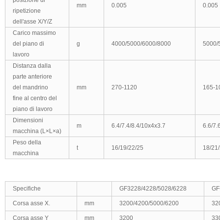
posizione di
mm
0.005
0.005
ripetizione
dell'asse X/Y/Z
Carico massimo
del piano di
g
4000/5000/6000/8000
5000/
lavoro
Distanza
dalla
parte anteriore
del mandrino
mm
270-1120
165-1
fine al
centro del
piano di lavoro
Dimensioni
m
6.4/7.4/8.4/10x4x3.7
6.6/7.
macchina
(L×L×a)
Peso della
t
16/19/22/25
18/21
macchina
Specifiche
GF3228/4228/5028/6228
GF
Corsa asse X.
mm
3200/4200/5000/6200
32
Corsa asse Y
mm
3200
33