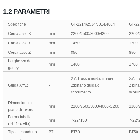
1.2
PARAMETRI
Specifiche
GF-2214/2514/3014/4014
GF-22
Corsa asse X.
mm
2200/2500/3000/4200
2200/
Corsa asse Y
mm
1450
1700
Corsa asse Z
mm
850
850
Larghezza del
mm
1400
1700
gantry
XY: Traccia guida lineare
XY: Tr
Guida X/Y/Z
-
Z:binario guida di
Z:bina
scorrimento
scorri
Dimensioni del
mm
2200/2500/3000/4000x1200
2200/
piano di lavoro
Forma tabella
mm
7-22*150
7-22*
(
,N.*
foro vite)
Tipo di mandrino
BT
BT50
BT50