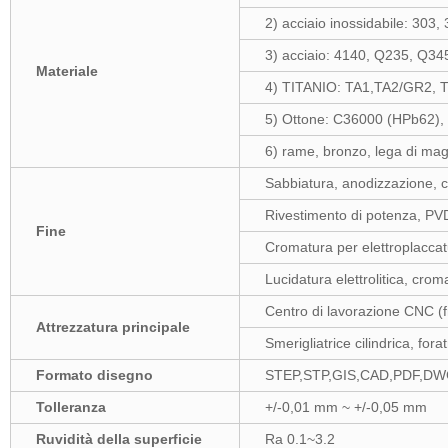
2) acciaio inossidabile: 303
3) acciaio: 4140, Q235, Q345
Materiale
4) TITANIO: TA1,TA2/GR2, 
5) Ottone: C36000 (HPb62),
6) rame, bronzo, lega di magn
Sabbiatura, anodizzazione, c
Rivestimento di potenza, PVD 
Fine
Cromatura per elettroplaccat
Lucidatura elettrolitica, crom
Centro di lavorazione CNC (fre
Attrezzatura principale
Smerigliatrice cilindrica, forat
Formato disegno
STEP,STP,GIS,CAD,PDF,DWG
Tolleranza
+/-0,01 mm ~ +/-0,05 mm
Ruvidità della superficie
Ra 0.1~3.2