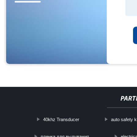
PART
40khz Transducer
auto safety ki
пленка для выдувания
electric