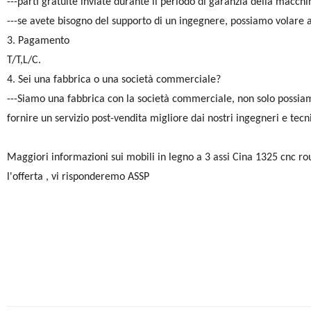
---parti gratuite inviate durante il periodo di garanzia della macc
---se avete bisogno del supporto di un ingegnere, possiamo volare a
3. Pagamento
T/T,L/C.
4. Sei una fabbrica o una società commerciale?
---Siamo una fabbrica con la società commerciale, non solo possiam
fornire un servizio post-vendita migliore dai nostri ingegneri e tecn
Maggiori informazioni sui mobili in legno a 3 assi Cina 1325 cnc ro
l'offerta , vi risponderemo ASSP