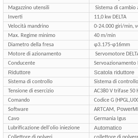
Magazzino utensili
Sistema di cambio a
Inverti
11,0 kw DELTA
Velocità mandrino
0-24.000 giri/min, v
Max. Regime minimo
40 m/min
Diametro della fresa
φ3.175-φ16mm
Motore di azionamento
Servomotore DELT
Conducente
Servoazionamento
Riduttore
Scatola riduttore
Sistema di controllo
Sistema di control
Tensione di esercizio
AC380 V trifase 50 
Comando
Codice G (HPGL,U00
, PowerMI
Software
ARTCAM
Cavo
Germania Igus
Automatico
Lubrificazione dell'olio
iniezione
Collettore di polveri
collettore di polve