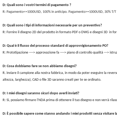
D: Quali sono i vostri termini di pagamento ?
R: Pagamento<=1000USD, 100% in anticipo. Pagamento>=1000USD, 30% T/T in a
D: Quali sono i tipi di informazioni necessarie per un preventivo?
R: Fornire il disegno 2D del prodotto in formato PDF o DWG e disegni 3D in form
D: Qual è il flusso del processo standard di approvvigionamento PO?
R: Prototipazione ----> approvazione fa ----> piano di controllo qualità ---> istr
D: Cosa dobbiamo fare se non abbiamo disegni?
R. inviare il campione alla nostra fabbrica, in modo da poter eseguire la revers
altezza, larghezza), CAD o file 3D saranno creati per te se ordinato.
D: I miei disegni saranno sicuri dopo averli inviati?
R: Sì, possiamo firmare l'NDA prima di ottenere il tuo disegno e non verrà rilas
D: È possibile sapere come stanno andando i miei prodotti senza visitare l