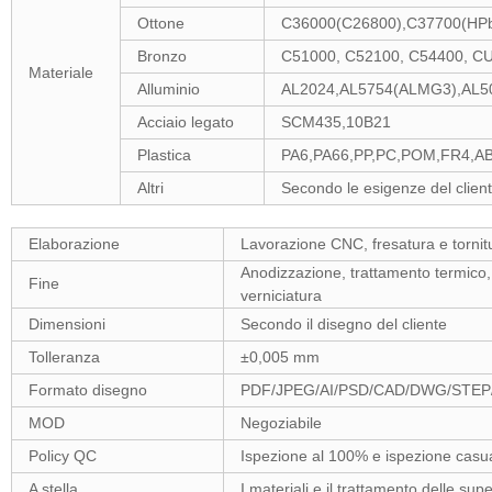
Ottone
C36000(C26800),C37700(HPb
Bronzo
C51000, C52100, C54400, C
Materiale
Alluminio
AL2024,AL5754(ALMG3),AL5
Acciaio legato
SCM435,10B21
Plastica
PA6,PA66,PP,PC,POM,FR4,A
Altri
Secondo le esigenze del clien
Elaborazione
Lavorazione CNC, fresatura e tornitu
Anodizzazione, trattamento termico, 
Fine
verniciatura
Dimensioni
Secondo il disegno del cliente
Tolleranza
±0,005 mm
Formato disegno
PDF/JPEG/AI/PSD/CAD/DWG/STEP
MOD
Negoziabile
Policy QC
Ispezione al 100% e ispezione casua
A stella
I materiali e il trattamento delle su