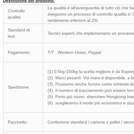
Descrizione del prodotto:
La qualità è all'avanguardia di tutto ciò che fac
Controllo
eseguono un processo di controllo qualità in 
qualità:
rendimento inferiore al 2%.
Standard di
Tecnici esperti che implementano un processo d
test:
Pagamento:
T/T , Western Union, Paypal
(1).0.5kg-150kg la scelta migliore è da Expres
(2). Merci pesanti: Via mare è disponibile, a 
(3). Possiamo anche fornire come richiesta de
Spedizione:
(4). Il numero di tracciamento può essere forn
(5). Porto più vicino: shenzhen Hongkong tras
(6). sceglieremo il modo più economico e sicu
Pacchetto:
Confezione standard / cartone o pallet / seco