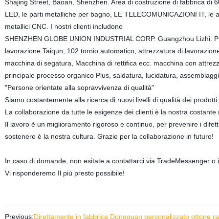
Shajing Street, Baoan, Shenzhen. Area di costruzione di fabbrica di 6
LED, le parti metalliche per bagno, LE TELECOMUNICAZIONI IT, le att
metallici CNC. I nostri clienti includono
SHENZHEN GLOBE UNION INDUSTRIAL CORP. Guangzhou Lizhi. PCH. Ecc
lavorazione Taiqun, 102 tornio automatico, attrezzatura di lavorazione
macchina di segatura, Macchina di rettifica ecc. macchina con attrez
principale processo organico Plus, saldatura, lucidatura, assemblaggi
"Persone orientate alla sopravvivenza di qualità"
Siamo costantemente alla ricerca di nuovi livelli di qualità dei prodotti.
La collaborazione da tutte le esigenze dei clienti è la nostra costante 
Il lavoro è un miglioramento rigoroso e continuo, per prevenire i difetti
sostenere è la nostra cultura. Grazie per la collaborazione in futuro!
In caso di domande, non esitate a contattarci via TradeMessenger o in
Vi risponderemo Il più presto possibile!
Previous:
Direttamente in fabbrica Dongguan personalizzato ottone ra