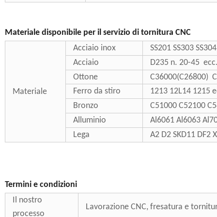
Materiale disponibile per il servizio di tornitura CNC
Acciaio inox
SS201 SS303 SS30
Acciaio
D235 n. 20-45 ecc
Ottone
C36000(C26800) C
Ferro da stiro
1213 12L14 1215 e
Materiale
Bronzo
C51000 C52100 C5
Alluminio
Al6061 Al6063 Al7
Lega
A2 D2 SKD11 DF2 
Termini e condizioni
Il nostro
Lavorazione CNC, fresatura e tornitu
processo