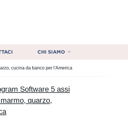
TTACI
CHI SIAMO
arzo, cucina da banco per l′America
rogram Software 5 assi
r marmo, quarzo,
ca