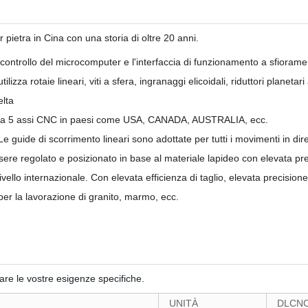
 pietra in Cina con una storia di oltre 20 anni.
 controllo del microcomputer e l'interfaccia di funzionamento a sfiorame
lizza rotaie lineari, viti a sfera, ingranaggi elicoidali, riduttori planetar
elta
io a 5 assi CNC in paesi come USA, CANADA, AUSTRALIA, ecc.
guide di scorrimento lineari sono adottate per tutti i movimenti in d
re regolato e posizionato in base al materiale lapideo con elevata precis
vello internazionale. Con elevata efficienza di taglio, elevata precisione di
er la lavorazione di granito, marmo, ecc.
sfare le vostre esigenze specifiche.
UNITÀ
DLCNC