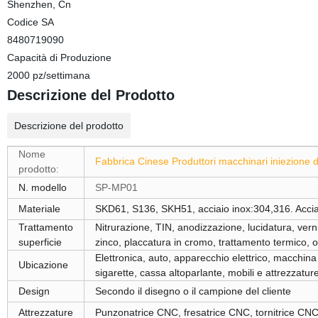
Shenzhen, Cn
Codice SA
8480719090
Capacità di Produzione
2000 pz/settimana
Descrizione del Prodotto
Descrizione del prodotto
Nome
Fabbrica Cinese Produttori macchinari iniezione d
prodotto:
N. modello
SP-MP01
Materiale
SKD61, S136, SKH51, acciaio inox:304,316. Acciai
Trattamento
Nitrurazione, TIN, anodizzazione, lucidatura, verni
superficie
zinco, placcatura in cromo, trattamento termico, 
Elettronica, auto, apparecchio elettrico, macchina 
Ubicazione
sigarette, cassa altoparlante, mobili e attrezzature 
Design
Secondo il disegno o il campione del cliente
Attrezzature
Punzonatrice CNC, fresatrice CNC, tornitrice CNC, c