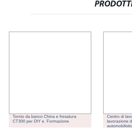
PRODOTTI
ra
Centro di lavorazione verticale Vmc855
Ut
lavorazione di precisione del cambio
fr
automobilistico macchina di fresatura
c
CNC
m