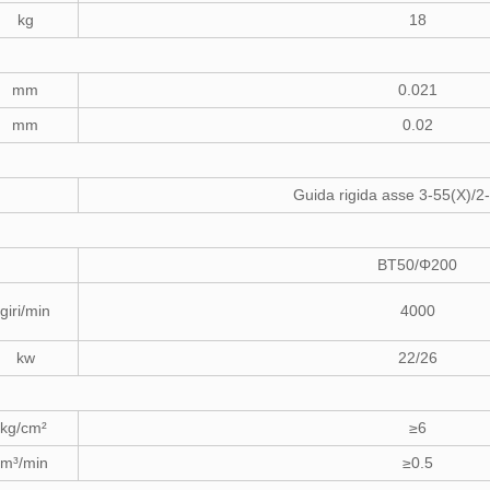
kg
18
mm
0.021
mm
0.02
Guida rigida asse 3-55(X)/2
BT50/Φ200
giri/min
4000
kw
22/26
kg/cm²
≥6
m³/min
≥0.5