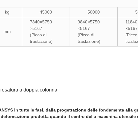
kg
45000
50000
5
7840×5750
9840×5750
11840
×5167
×5167
×5167
mm
(Picco di
(Picco di
(Picco
traslazione)
traslazione)
trasla
fresatura a doppia colonna
NSYS in tutte le fasi, dalla progettazione delle fondamenta alla ga
 deformazione prodotta quando il centro della macchina utensile so