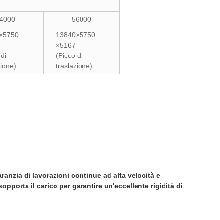
4000
56000
×5750
13840×5750
×5167
 di
(Picco di
zione)
traslazione)
ranzia di lavorazioni continue ad alta velocità e
pporta il carico per garantire un'eccellente rigidità di