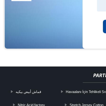
PART
قماش أبيض بيكيه
Havaalanı İçin Tehlikeli Sı
Nitric Acid factory
Stretch Jersey Cotton