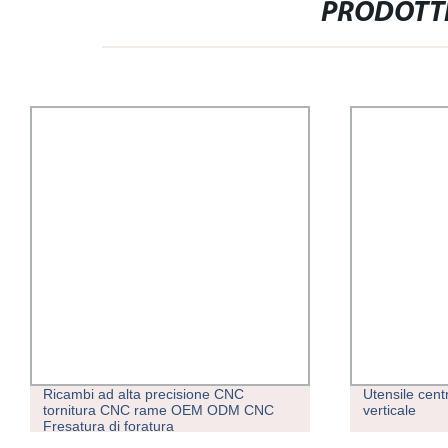
PRODOTTI
Utensile centrale per maschiatura
Fresatrice C
verticale
controller F
fresatura pe