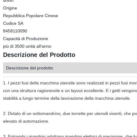
shinri
Origine
Repubblica Popolare Cinese
Codice SA
8458110090
Capacità di Produzione
più di 3500 unità all′anno
Descrizione del Prodotto
Descrizione del prodotto
1. I pezzi fusi della macchina utensile sono realizzati in pezzi fusi mo
con una struttura ragionevole e un layout eccellente. E i getti vengo
stabilità a lungo termine della lavorazione della macchina utensile.
2. Dotato di un sottomandrino, due torrette per utensili viventi, che p
elevato di automazione.
3. Entrambi i mandrini adottano mandrini elettrici di precisione, che ha