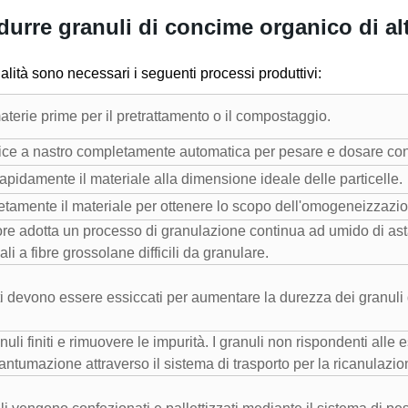
urre granuli di concime organico di alt
ualità sono necessari i seguenti processi produttivi:
terie prime per il pretrattamento o il compostaggio.
ce a nastro completamente automatica per pesare e dosare con
apidamente il materiale alla dimensione ideale delle particelle.
tamente il materiale per ottenere lo scopo dell'omogeneizzazi
re adotta un processo di granulazione continua ad umido di asta
li a fibre grossolane difficili da granulare.
ti devono essere essiccati per aumentare la durezza dei granuli di
anuli finiti e rimuovere le impurità. I granuli non rispondenti alle
antumazione attraverso il sistema di trasporto per la ricanulazio