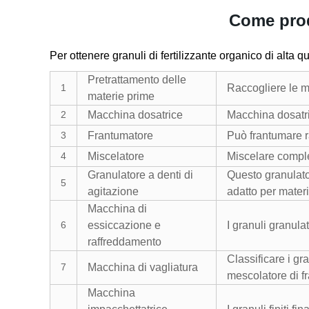
Come prod
Per ottenere granuli di fertilizzante organico di alta q
Pretrattamento delle
1
Raccogliere le ma
materie prime
2
Macchina dosatrice
Macchina dosatri
3
Frantumatore
Può frantumare r
4
Miscelatore
Miscelare comple
Granulatore a denti di
Questo granulato
5
agitazione
adatto per materia
Macchina di
6
essiccazione e
I granuli granula
raffreddamento
Classificare i gr
7
Macchina di vagliatura
mescolatore di fr
Macchina