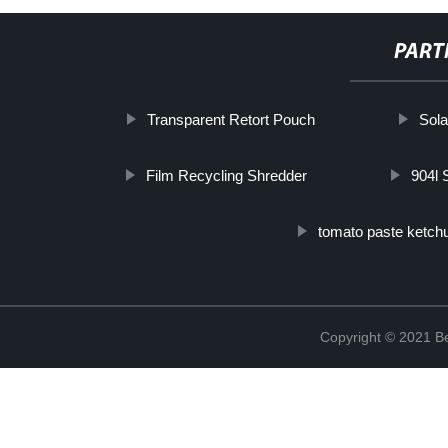
PART
Transparent Retort Pouch
Sol
Film Recycling Shredder
904l 
tomato paste ketch
Copyright © 2021 Be