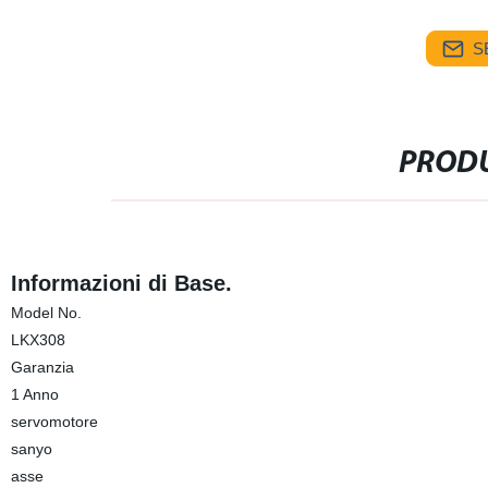
S
PRODU
Informazioni di Base.
Model No.
LKX308
Garanzia
1 Anno
servomotore
sanyo
asse