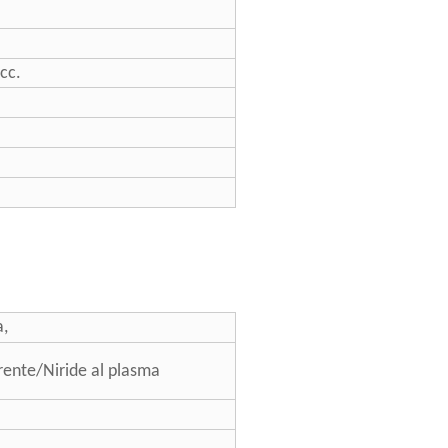
cc.
ra,
rente/Niride al plasma