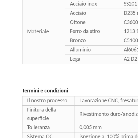
Acciaio inox
SS201
Acciaio
D235 
Ottone
C3600
Ferro da stiro
1213 
Materiale
Bronzo
C5100
Alluminio
Al606
Lega
A2 D2
Termini e condizioni
Il nostro processo
Lavorazione CNC, fresatur
Finitura della
Rivestimento duro/anodizz
superficie
Tolleranza
0,005 mm
Sistema QC
ispezione al 100% prima d