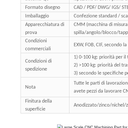
Formato disegno
CAD / PDF/ DWG/ IGS/ ST
Imballaggio
Confezione standard / scat
Apparecchiatura di
CMM (macchina di misurazion
prova
spilla/angolo/blocco/tapp
Condizioni
EXW, FOB, CIF, secondo la 
commerciali
1) 0-100 kg: priorità per i
Condizioni di
2) >100 kg: priorità del t
spedizione
3) secondo le specifiche p
Tutte le parti di lavorazio
Nota
avete pezzi da lavorare CN
Finitura della
Anodizzato/zinco/nichel
superficie