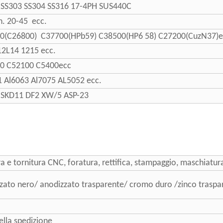
 SS303 SS304 SS316 17-4PH SUS440C
n. 20-45 ecc.
0(C26800) C37700(HPb59) C38500(HP6 58) C27200(CuzN37)e
12L14 1215 ecc.
0 C52100 C5400ecc
1 Al6063 Al7075 AL5052 ecc.
 SKD11 DF2 XW/5 ASP-23
a e tornitura CNC, foratura, rettifica, stampaggio, maschiatu
ato nero/ anodizzato trasparente/ cromo duro /zinco traspa
ella spedizione