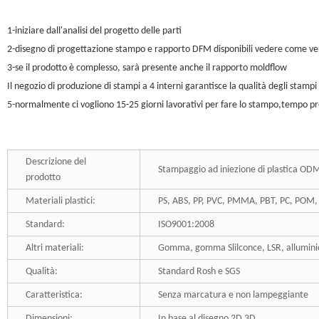
1-iniziare dall'analisi del progetto delle parti
2-disegno di progettazione stampo e rapporto DFM disponibili vedere come ve
3-se il prodotto è complesso, sarà presente anche il rapporto moldflow
Il negozio di produzione di stampi a 4 interni garantisce la qualità degli stampi
5-normalmente ci vogliono 15-25 giorni lavorativi per fare lo stampo,tempo pr
Descrizione del
Stampaggio ad iniezione di plastica OD
prodotto
Materiali plastici:
PS, ABS, PP, PVC, PMMA, PBT, PC, POM,
Standard:
ISO9001:2008
Altri materiali:
Gomma, gomma Slilconce, LSR, alluminio,
Qualità:
Standard Rosh e SGS
Caratteristica:
Senza marcatura e non lampeggiante
Dimensioni:
In base al disegno 2D 3D