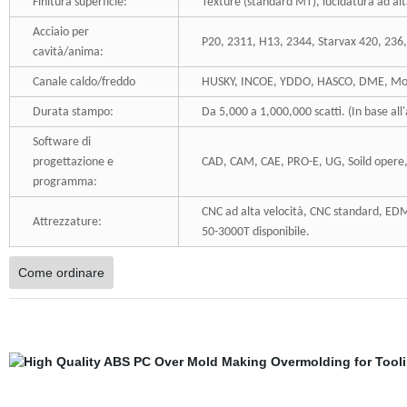
Finitura superficie:
Texture (standard MT), lucidatura ad alt
Acciaio per
P20, 2311, H13, 2344, Starvax 420, 236,
cavità/anima:
Canale caldo/freddo
HUSKY, INCOE, YDDO, HASCO, DME, Mold
Durata stampo:
Da 5,000 a 1,000,000 scatti. (In base all
Software di
progettazione e
CAD, CAM, CAE, PRO-E, UG, Soild opere, 
programma:
CNC ad alta velocità, CNC standard, EDM,
Attrezzature:
50-3000T disponibile.
Come ordinare