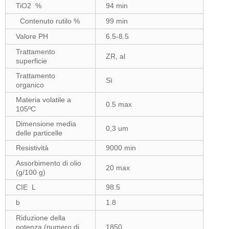
TiO2 %
94 min
Contenuto rutilo %
99 min
Valore PH
6.5-8.5
Trattamento
ZR, al
superficie
Trattamento
Sì
organico
Materia volatile a
0.5 max
105ºC
Dimensione media
0,3 um
delle particelle
Resistività
9000 min
Assorbimento di olio
20 max
(g/100 g)
CIE L
98.5
b
1.8
Riduzione della
potenza (numero di
1850