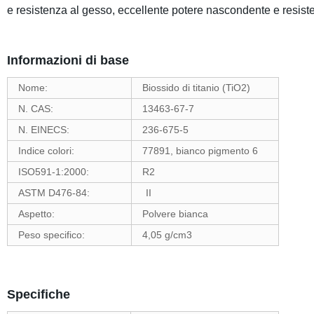
e resistenza al gesso, eccellente potere nascondente e resisten
Informazioni di base
Nome:
Biossido di titanio (TiO2)
N. CAS:
13463-67-7
N. EINECS:
236-675-5
Indice colori:
77891, bianco pigmento 6
ISO591-1:2000:
R2
ASTM D476-84:
II
Aspetto:
Polvere bianca
Peso specifico:
4,05 g/cm3
Specifiche