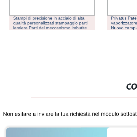
Stampi di precisione in acciaio di alta
Privatus Pat
qualità personalizzati stampaggio parti
vaporizzator
lamiera Parti del meccanismo imbutite
Nuovo campio
in profondità
portatile per
dell&prime;ar
CO
Non esitare a inviare la tua richiesta nel modulo sotto