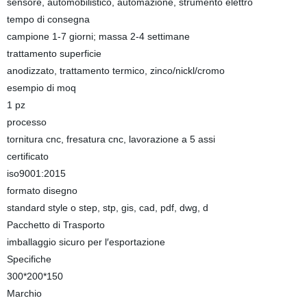
sensore, automobilistico, automazione, strumento elettro
tempo di consegna
campione 1-7 giorni; massa 2-4 settimane
trattamento superficie
anodizzato, trattamento termico, zinco/nickl/cromo
esempio di moq
1 pz
processo
tornitura cnc, fresatura cnc, lavorazione a 5 assi
certificato
iso9001:2015
formato disegno
standard style o step, stp, gis, cad, pdf, dwg, d
Pacchetto di Trasporto
imballaggio sicuro per l′esportazione
Specifiche
300*200*150
Marchio