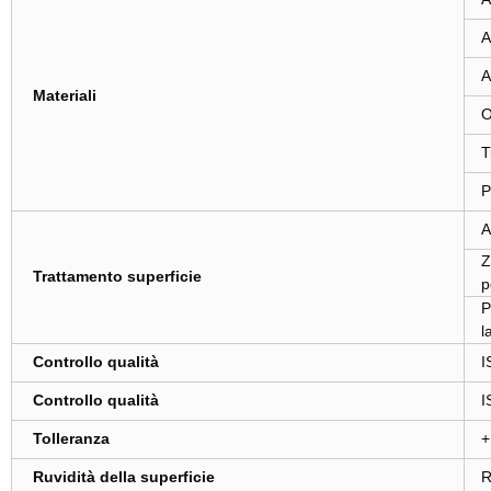
A
A
Materiali
O
T
P
A
Z
Trattamento superficie
p
P
l
Controllo qualità
I
Controllo qualità
I
Tolleranza
+
Ruvidità della superficie
R