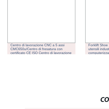
Centro di lavorazione CNC a 5 assi
Forklift Shoe 
CMC650u/Centro di fresatura con
utensili indus
certificato CE ISO Centro di lavorazione
computerizza
verticale con collegamento Macchina
per foratura Strumento di lavorazione
Fornitore personalizzabile
CO