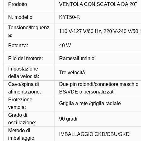
Prodotto
VENTOLA CON SCATOLA DA 20"
N. modello
KYT50-F.
Tensione/frequenz
110 V-127 V/60 Hz, 220 V-240 V/50 
a:
Potenza:
40 W
Filo del motore:
Rame/alluminio
Impostazione
Tre velocità
della velocità:
Cavo/spina di
Due pin rotondi/connettore maschio
alimentazione:
BS/VDE o personalizzati
Protezione
Griglia a rete /griglia radiale
ventola:
Grado di
90 gradi
oscillazione:
Metodo di
IMBALLAGGIO CKD/CBU/SKD
imballaggio: