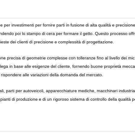
 per investimenti per fornire parti in fusione di alta qualità e precisio
endo poi lo stampo di cera per formare il getto. Questo processo offre 
ste dei clienti di precisione e complessità di progettazione.
e precisa di geometrie complesse con tolleranze fino al livello dei micron
 in lega in base alle esigenze del cliente, fornendo buone proprietà mecc
 per rispondere alle variazioni della domanda del mercato.
i, parti per autoveicoli, apparecchiature mediche, macchinari industriali 
ianti di produzione e di un rigoroso sistema di controllo della qualità p