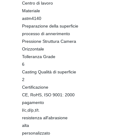
Centro di lavoro
Materiale
astm4140
Preparazione della superficie
processo di annerimento
Pressione Struttura Camera
Orizzontale
Tolleranza Grade
6
Casting Qualità di superficie
2
Certificazione
CE, RoHS, ISO 9001: 2000
pagamento
l/c,d/p,t/t.
resistenza all′abrasione
alta
personalizzato