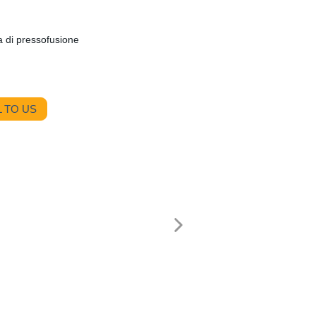
 di pressofusione
 TO US