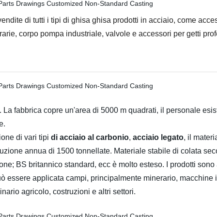
ite di tutti i tipi di ghisa ghisa prodotti in acciaio, come acces
rarie, corpo pompa industriale, valvole e accessori per getti prof
 La fabbrica copre un'area di 5000 m quadrati, il personale esist
e.
ne di vari tipi
di acciaio al carbonio
,
acciaio legato
, il mater
duzione annua di 1500 tonnellate. Materiale stabile di colata se
; BS britannico standard, ecc è molto esteso. I prodotti sono a
ò essere applicata campi, principalmente minerario, macchine ing
ario agricolo, costruzioni e altri settori.