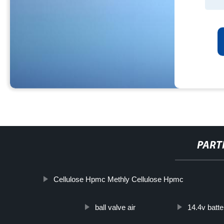
PART
Cellulose Hpmc Methly Cellulose Hpmc
ball valve air
14.4v batte