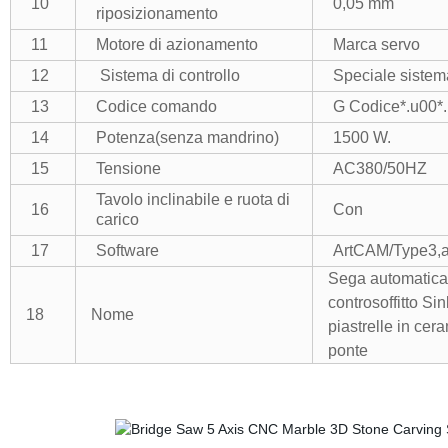
10
0,05 mm
riposizionamento
11
Motore di azionamento
Marca servo
12
Sistema di controllo
Speciale sistema
13
Codice comando
G Codice*.u00*.
14
Potenza(senza mandrino)
1500 W.
15
Tensione
AC380/50HZ
Tavolo inclinabile e ruota di
16
Con
carico
17
Software
ArtCAM/Type3,a
Sega automatica 
controsoffitto Sin
18
Nome
piastrelle in cer
ponte