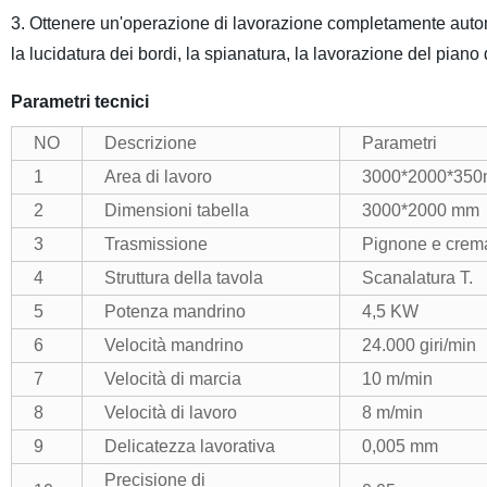
3. Ottenere un'operazione di lavorazione completamente automa
la lucidatura dei bordi, la spianatura, la lavorazione del piano 
Parametri tecnici
NO
Descrizione
Parametri
1
Area di lavoro
3000*2000*35
2
Dimensioni tabella
3000*2000 mm
3
Trasmissione
Pignone e cremag
4
Struttura della tavola
Scanalatura T.
5
Potenza mandrino
4,5 KW
6
Velocità mandrino
24.000 giri/min
7
Velocità di marcia
10 m/min
8
Velocità di lavoro
8 m/min
9
Delicatezza lavorativa
0,005 mm
Precisione di