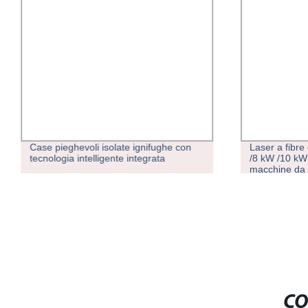
Case pieghevoli isolate ignifughe con
Laser a fibre
tecnologia intelligente integrata
/8 kW /10 kW 
macchine da ta
metallo CNC p
Industria aer
CO