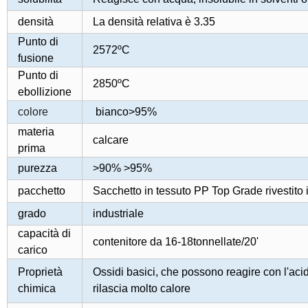
densità
La densità relativa è 3.35
Punto di
2572ºC
fusione
Punto di
2850ºC
ebollizione
colore
bianco>95%
materia
calcare
prima
purezza
>90% >95%
pacchetto
Sacchetto in tessuto PP Top Grade rivestito
grado
industriale
capacità di
contenitore da 16-18tonnellate/20'
carico
Proprietà
Ossidi basici, che possono reagire con l'aci
chimica
rilascia molto calore