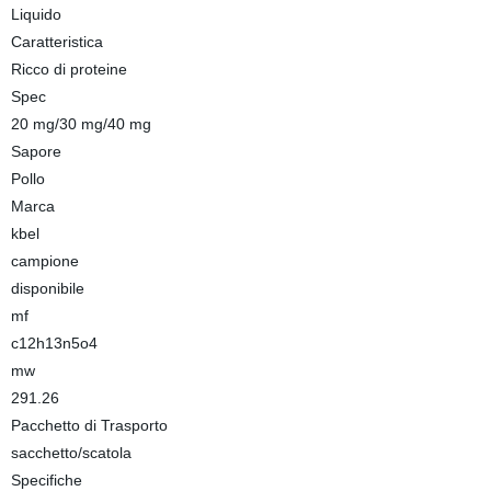
Liquido
Caratteristica
Ricco di proteine
Spec
20 mg/30 mg/40 mg
Sapore
Pollo
Marca
kbel
campione
disponibile
mf
c12h13n5o4
mw
291.26
Pacchetto di Trasporto
sacchetto/scatola
Specifiche