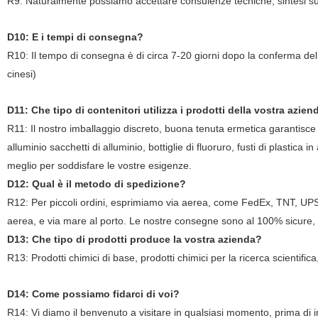
R9
: Naturalmente possiamo accettare consulenze tecniche, sintesi su 
D10
: E i tempi di consegna?
R10
: Il tempo di consegna è di circa 7-20 giorni dopo la conferma de
cinesi)
D11
: Che tipo di contenitori utilizza i prodotti della vostra azien
R11
: Il nostro imballaggio discreto, buona tenuta ermetica garantisc
alluminio sacchetti di alluminio, bottiglie di fluoruro, fusti di plastica 
meglio per soddisfare le vostre esigenze.
D12
: Qual è il metodo di spedizione?
R12
: Per piccoli ordini, esprimiamo via aerea, come FedEx, TNT, UPS
aerea, e via mare al porto. Le nostre consegne sono al 100% sicure, vel
D13
: Che tipo di prodotti produce la vostra azienda?
R13
: Prodotti chimici di base, prodotti chimici per la ricerca scientific
D14
: Come possiamo fidarci di voi?
R14
: Vi diamo il benvenuto a visitare in qualsiasi momento, prima di 