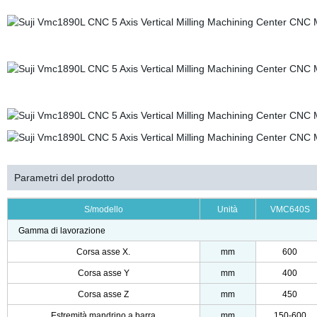
Parametri del prodotto
S/modello
Unità
VMC640S
Gamma di lavorazione
Corsa asse X.
mm
600
Corsa asse Y
mm
400
Corsa asse Z
mm
450
Estremità mandrino a barra
mm
150-600