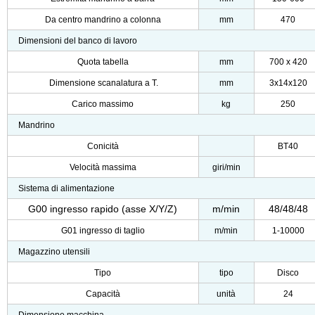
Da centro mandrino a colonna
mm
470
Dimensioni del banco di lavoro
Quota tabella
mm
700 x 420
Dimensione scanalatura a T.
mm
3x14x120
Carico massimo
kg
250
Mandrino
Conicità
BT40
Velocità massima
giri/min
Sistema di alimentazione
G00 ingresso rapido (asse X/Y/Z)
m/min
48/48/48
G01 ingresso di taglio
m/min
1-10000
Magazzino utensili
Tipo
tipo
Disco
Capacità
unità
24