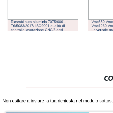
Ricambi auto alluminio 7075/6061-
Vmc650 Vmc85
T6/5083/2017/ ISO9001 qualità di
Vmc1260 Vmc1
controllo lavorazione CNC/5 assi
universale grand
Macchine per parti ad alta
pesanti Centro
precisione/parti a nuova energia
verticali CNC di
parti metalliche
CO
Non esitare a inviare la tua richiesta nel modulo sotto