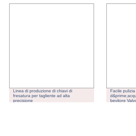
produzione di chiavi di
Facile pulizia dei contenitori
 per tagliente ad alta
d&prime;acqua verdi in ghisa
e
bevitore Valvola in acciaio in