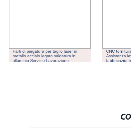
Parti di piegatura per taglio laser in
CNC tornitura
metallo acciaio legato saldatura in
Assistenza l
alluminio Servizio Lavorazione
fabbricazione
personalizzata lavorazione lamiera
per lavorazio
carbone per telaio di supporto, rack,
rapida
scaffale, scatola, C
CO