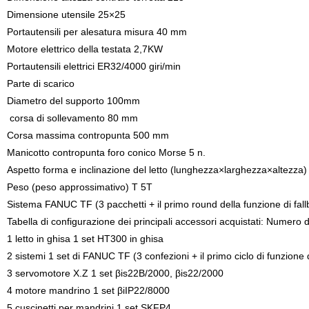
Dimensione utensile 25×25
Portautensili per alesatura misura 40 mm
Motore elettrico della testata 2,7KW
Portautensili elettrici ER32/4000 giri/min
Parte di scarico
Diametro del supporto 100mm
corsa di sollevamento 80 mm
Corsa massima contropunta 500 mm
Manicotto contropunta foro conico Morse 5 n.
Aspetto forma e inclinazione del letto (lunghezza×larghezza×altezza)
Peso (peso approssimativo) T 5T
Sistema FANUC TF (3 pacchetti + il primo round della funzione di fallb
Tabella di configurazione dei principali accessori acquistati: Numero 
1 letto in ghisa 1 set HT300 in ghisa
2 sistemi 1 set di FANUC TF (3 confezioni + il primo ciclo di funzione d
3 servomotore X.Z 1 set βis22B/2000, βis22/2000
4 motore mandrino 1 set βiIP22/8000
5 cuscinetti per mandrini 1 set SKFP4