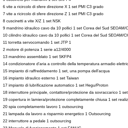
6 vite a ricircolo di sfere direzione X 1 set
PMI
C3 grado
7 vite a ricircolo di sfere direzione Z 1 set
PMI
C3 grado
8 cuscinetti a vite X/Z 1 set NSK
9 mandrino idraulico cavo da 10 pollici 1 set Corea del Sud
SEOAM
/
10 cilindro idraulico cavo da 10 pollici 1 set Corea del Sud
SEOAM
/
C
11 torretta servocomando 1 set
JTP
1
2 motore di potenza 1 serie a12/4000
13 mandrino assemblato 1 set SKFP4
14 condizionatore d'aria a controllo della temperatura armadio elettri
15 impianto di raffreddamento 1 set, una pompa dell'acqua
16 impianto idraulico esterno 1 set Taiwan
17 impianto di lubrificazione automatico 1 set Hegu/Proton
18 interruttore principale, contattore/protezione da sovraccarico 1 set
19 copertura in lamiera/protezione completamente chiusa 1 set rea
20 spia completamento lavoro 1 outsourcing
21 lampada da lavoro a risparmio energetico 1 Outsourcing
22 interruttore a pedale 1 outsourcing