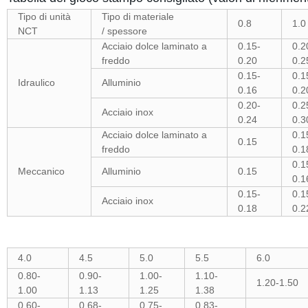
Tipo di unità
Tipo di materiale
0.8
1.0
NCT
/ spessore
Acciaio dolce laminato a
0.15-
0.2
freddo
0.20
0.2
0.15-
0.1
Idraulico
Alluminio
0.16
0.2
0.20-
0.2
Acciaio inox
0.24
0.3
Acciaio dolce laminato a
0.1
0.15
freddo
0.1
0.1
Meccanico
Alluminio
0.15
0.1
0.15-
0.1
Acciaio inox
0.18
0.2
4.0
4.5
5.0
5.5
6.0
0.80-
0.90-
1.00-
1.10-
1.20-1.50
1.00
1.13
1.25
1.38
0.60-
0.68-
0.75-
0.83-