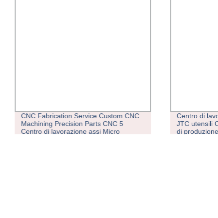
CNC Fabrication Service Custom CNC
Centro di lav
Machining Precision Parts CNC 5
JTC utensili 
Centro di lavorazione assi Micro
di produzion
lavorazione meccanica parti tessuto
sistema di c
Turning e CN