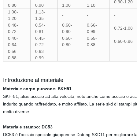
0.90-1.20
0.80
0.90
1.00
1.10
1.00-
1.13-
-
-
-
1.20
1.35
0.48-
0.54-
0.60-
0.66-
0.72-1.08
0.72
0.81
0.90
0.99
0.40-
0.45-
0.50-
0.55-
0.60-0.96
0.64
0.72
0.80
0.88
0.56-
0.63-
-
-
-
0.88
0.99
Introduzione al materiale
Materiale corpo punzone: SKH51
SKH-51, alias acciaio ad alta velocità, noto anche come acciaio o acci
indurito quando raffreddato, e molto affilato. La serie skd di stampi p
molto diverse.
Materiale stampo: DC53
DC53 è l'acciaio speciale giapponese Datong SKD11 per migliorare la 