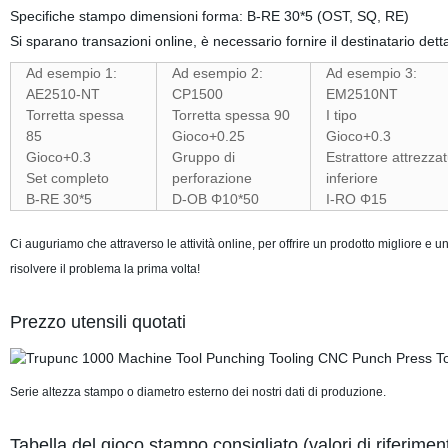
Specifiche stampo dimensioni forma: B-RE 30*5 (OST, SQ, RE)
Si sparano transazioni online, è necessario fornire il destinatario detta
Ad esempio 1:
Ad esempio 2:
Ad esempio 3:
AE2510-NT
CP1500
EM2510NT
Torretta spessa
Torretta spessa 90
I tipo
85
Gioco+0.25
Gioco+0.3
Gioco+0.3
Gruppo di
Estrattore attrezza
Set completo
perforazione
inferiore
B-RE 30*5
D-OB Φ10*50
I-RO Φ15
Ci auguriamo che attraverso le attività online, per offrire un prodotto migliore e
risolvere il problema la prima volta!
Prezzo utensili quotati
Serie altezza stampo o diametro esterno dei nostri dati di produzione.
Tabella del gioco stampo consigliato (valori di riferimen