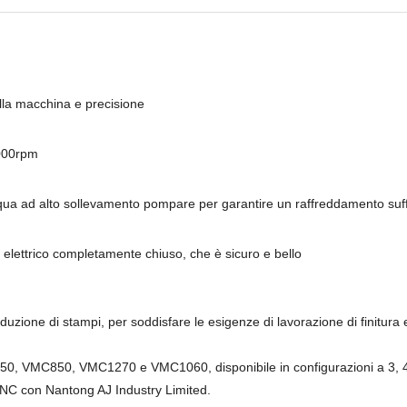
della macchina e precisione
8000rpm
qua ad alto sollevamento pompare per garantire un raffreddamento suffici
elettrico completamente chiuso, che è sicuro e bello
zione di stampi, per soddisfare le esigenze di lavorazione di finitura
0, VMC850, VMC1270 e VMC1060, disponibile in configurazioni a 3, 4 
e CNC con Nantong AJ Industry Limited.