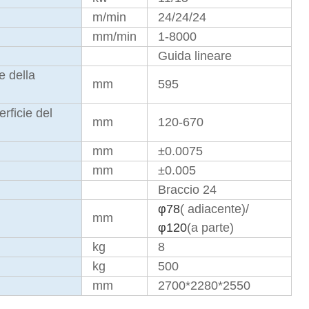
m/min
24/24/24
mm/min
1-8000
Guida lineare
e della
mm
595
rficie del
mm
120-670
mm
±0.0075
mm
±0.005
Braccio 24
φ78
( adiacente)/
mm
φ120
(a parte)
kg
8
kg
500
mm
2700*2280*2550