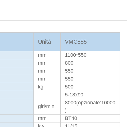
Unità
VMC855
mm
1100*550
mm
800
mm
550
mm
550
kg
500
5-18x90
8000(opzionale:10000
giri/min
)
mm
BT40
kw
11/15