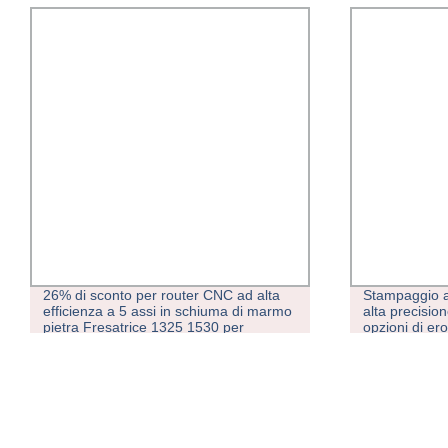
26% di sconto per router CNC ad alta
Stampaggio ad
efficienza a 5 assi in schiuma di marmo
alta precisio
pietra Fresatrice 1325 1530 per
opzioni di er
macchine per la produzione di stampi in
alluminio 5 Asse