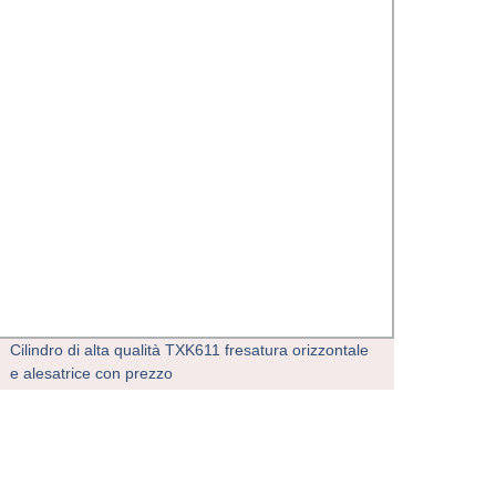
Cilindro di alta qualità TXK611 fresatura orizzontale
Lavor
e alesatrice con prezzo
parti 
OEM