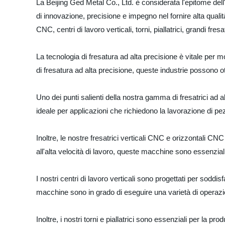
La Beijing Ged Metal Co., Ltd. è considerata l'epitome de
di innovazione, precisione e impegno nel fornire alta qualit
CNC, centri di lavoro verticali, torni, piallatrici, grandi fres
La tecnologia di fresatura ad alta precisione è vitale per mo
di fresatura ad alta precisione, queste industrie possono 
Uno dei punti salienti della nostra gamma di fresatrici ad 
ideale per applicazioni che richiedono la lavorazione di pez
Inoltre, le nostre fresatrici verticali CNC e orizzontali CNC
all'alta velocità di lavoro, queste macchine sono essenziali
I nostri centri di lavoro verticali sono progettati per soddi
macchine sono in grado di eseguire una varietà di operazioni,
Inoltre, i nostri torni e piallatrici sono essenziali per la p