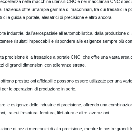
ll'eccellenza nelle macchine utensili CNC e nei macchinari CNC speci
à, l'azienda offre un'ampia gamma di macchinari, tra cui fresatrici a por
atrici a guida a portale, alesatrici di precisione e altro ancora.
lte industrie, dall'aerospaziale all'automobilistica, dalla produzione di
ottenere risultati impeccabili e rispondere alle esigenze sempre più c
alta precisione è la fresatrice a portale CNC, che offre una vasta area
zi di grandi dimensioni con tolleranze strette.
 offrono prestazioni affidabili e possono essere utilizzate per una varie
 per le operazioni di produzione in serie.
sfare le esigenze delle industrie di precisione, offrendo una combinazione
 tra cui fresatura, foratura, filettatura e altre lavorazioni.
roduzione di pezzi meccanici di alta precisione, mentre le nostre grandi f