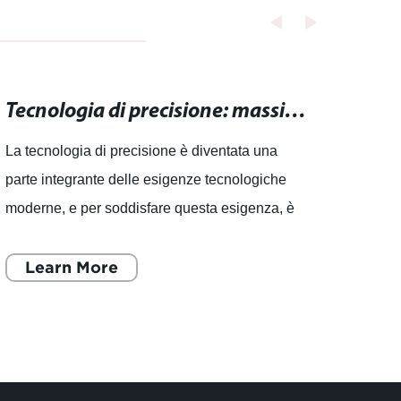
Tecnologia di precisione: massima precisione per le tue esigenze tecnologiche.
La tecnologia di precisione è diventata una
. Fres
parte integrante delle esigenze tecnologiche
perfe
moderne, e per soddisfare questa esigenza, è
Beiji
necessario cercare macchinari di alta qualità
dell'
che offrano la ma
Learn More
nei m
L