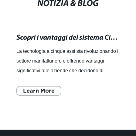
NOTIZIA & BLOG
Scopri i vantaggi del sistema Cinque assi per la tua azienda
La tecnologia a cinque assi sta rivoluzionando il
settore manifatturiero e offrendo vantaggi
significativi alle aziende che decidono di
adottarla. La sua capacità di lavorare pezzi
complessi in modo
Learn More