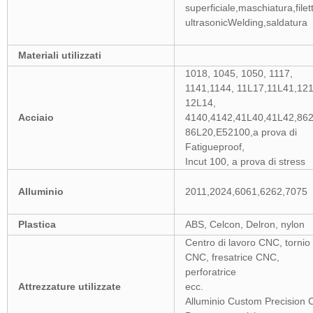
superficiale,maschiatura,filet
ultrasonicWelding,saldatura
Materiali utilizzati
1018, 1045, 1050, 1117,
1141,1144, 11L17,11L41,121
12L14,
Acciaio
4140,4142,41L40,41L42,862
86L20,E52100,a prova di
Fatigueproof,
Incut 100, a prova di stress
Alluminio
2011,2024,6061,6262,7075
Plastica
ABS, Celcon, Delron, nylon
Centro di lavoro CNC, tornio
CNC, fresatrice CNC,
perforatrice
Attrezzature utilizzate
ecc.
Alluminio Custom Precision