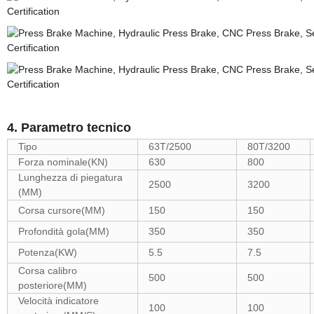
4. Parametro tecnico
Tipo
63T/2500
80T/3200
Forza nominale(KN)
630
800
Lunghezza di piegatura
2500
3200
(MM)
Corsa cursore(MM)
150
150
Profondità gola(MM)
350
350
Potenza(KW)
5.5
7.5
Corsa calibro
500
500
posteriore(MM)
Velocità indicatore
100
100