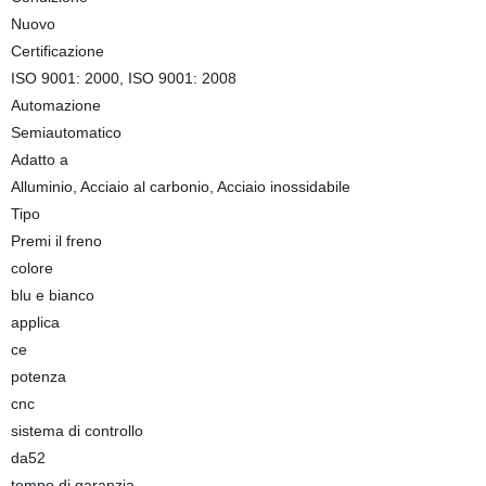
Nuovo
Certificazione
ISO 9001: 2000, ISO 9001: 2008
Automazione
Semiautomatico
Adatto a
Alluminio, Acciaio al carbonio, Acciaio inossidabile
Tipo
Premi il freno
colore
blu e bianco
applica
ce
potenza
cnc
sistema di controllo
da52
tempo di garanzia