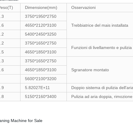
Peso(T)
Dimensione(mm)
Osservazioni
.3
3750*1950*2750
.6
4650*2120*3100
Trebbiatrice del mais installata
.2
5400*2450*3250
.2
3750*1650*2750
Funzioni di livellamento e pulizia
.5
4650*1850*3100
.3
3750*1650*2750
.6
4650*1850*3100
Sgranatore montato
2
5600*2100*3200
.9
5.82027E+11
Doppio sistema di pulizia dell'ari
.8
5150*2160*3400
Pulizia ad aria doppia, rimozione