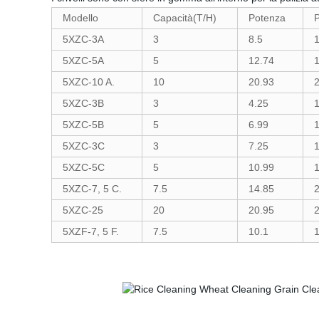
Modello
Capacità(T/H)
Potenza
5XZC-3A
3
8.5
1
5XZC-5A
5
12.74
1
5XZC-10 A.
10
20.93
2
5XZC-3B
3
4.25
1
5XZC-5B
5
6.99
1
5XZC-3C
3
7.25
1
5XZC-5C
5
10.99
1
5XZC-7, 5 C.
7.5
14.85
5XZC-25
20
20.95
2
5XZF-7, 5 F.
7.5
10.1
1