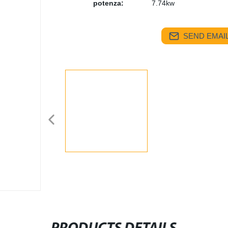
potenza:
7.74kw
SEND EMAIL