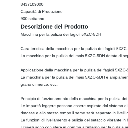
8437109000
Capacità di Produzione
900 set/anno
Descrizione del Prodotto
Macchina per la pulizia dei fagioli 5XZC-5DH
Caratteristica della macchina per la pulizia dei fagioli 5XZ
La macchina per la pulizia del mais 5XZC-5DH dotata di separ
Applicazione della macchina per la pulizia dei fagioli 5XZC
La macchina per la pulizia del mais 5XZC-5DH è ampiamente ut
grano di merce, ecc.
Principio di funzionamento della macchina per la pulizia de
Le impurità leggere possono essere aspirate dal sistema di pu
rimosse e allo stesso tempo il seme sarà separato in livelli d
Le funzioni di livellamento e pulizia del setaccio vibrante in
I crivelli sono con sfere in gomma all'interno per la pulizia 