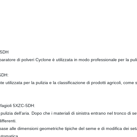
C-5DH
atore di polveri Cyclone è utilizzata in modo professionale per la puliz
-5DH:
ilizzata per la pulizia e la classificazione di prodotti agricoli, come s
i fagioli 5XZC-5DH:
lizia dell'aria. Dopo che i materiali di sinistra entrano nel tronco di s
ifferenti.
 base alle dimensioni geometriche tipiche del seme e di modifica dei setacc
automatica.