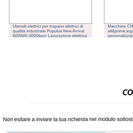
lettrici per trapano elettrici di
Macchine CNC personalizzat
ndustriale Populus New Arrival
all&prime;ingrosso grandi pa
000bpm Lavorazione elettrica
personalizzate Ricambi auto
 da 10 mm con impugnatura
Componenti CNC in fibra di c
CO
Non esitare a inviare la tua richiesta nel modulo sotto