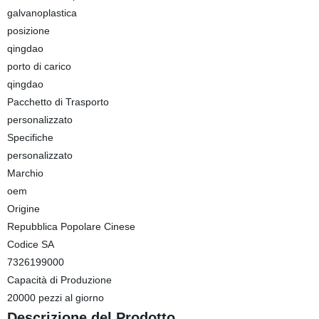
galvanoplastica
posizione
qingdao
porto di carico
qingdao
Pacchetto di Trasporto
personalizzato
Specifiche
personalizzato
Marchio
oem
Origine
Repubblica Popolare Cinese
Codice SA
7326199000
Capacità di Produzione
20000 pezzi al giorno
Descrizione del Prodotto