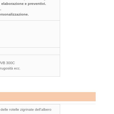
i elaborazione e preventivi.
.
ersonalizzazione.
 JVB 300C
rugosità ecc.
lle rotelle zigrinate dell'albero