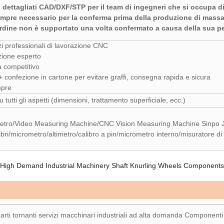
ni dettagliati CAD/DXF/STP per il team di ingegneri che si occupa d
empre necessario per la conferma prima della produzione di massa
'ordine non è supportato una volta confermato a causa della sua p
izi professionali di lavorazione CNC
zione esperto
a competitivo
 + confezione in cartone per evitare graffi, consegna rapida e sicura
mpre
tutti gli aspetti (dimensioni, trattamento superficiale, ecc.)
etro/Video Measuring Machine/CNC Vision Measuring Machine Sinpo
bri/micrometro/altimetro/calibro a pin/micrometro interno/misuratore di 
ti tornanti servizi macchinari industriali ad alta domanda Componenti de