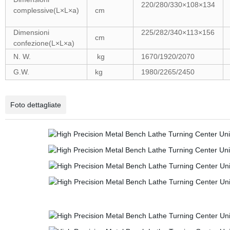
220/280/330×108×134
complessive(L×L×a)
cm
Dimensioni
225/282/340×113×156
cm
confezione(L×L×a)
N. W.
kg
1670/1920/2070
G.W.
kg
1980/2265/2450
Foto dettagliate