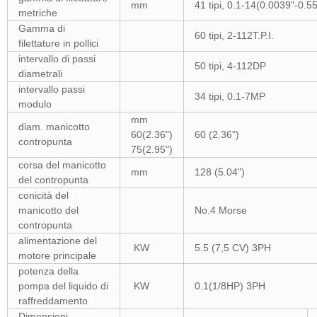
mm
41 tipi, 0.1-14(0.0039"-0.5
metriche
Gamma di
60 tipi, 2-112T.P.I.
filettature in pollici
intervallo di passi
50 tipi, 4-112DP
diametrali
intervallo passi
34 tipi, 0.1-7MP
modulo
mm
diam. manicotto
60(2.36")
60 (2.36")
contropunta
75(2.95")
corsa del manicotto
mm
128 (5.04")
del contropunta
conicità del
manicotto del
No.4 Morse
contropunta
alimentazione del
KW
5.5 (7,5 CV) 3PH
motore principale
potenza della
pompa del liquido di
KW
0.1(1/8HP) 3PH
raffreddamento
Dimensioni