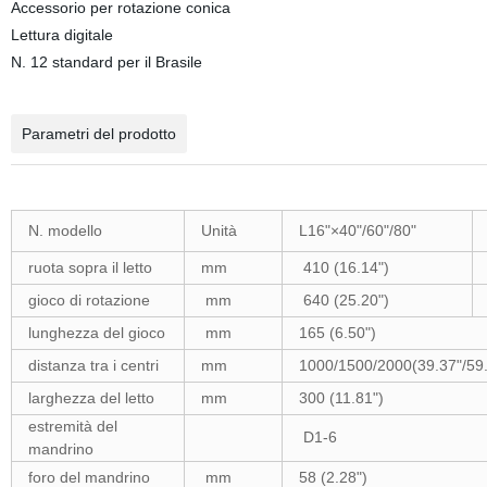
Accessorio per rotazione conica
Lettura digitale
N. 12 standard per il Brasile
Parametri del prodotto
N. modello
Unità
L16"×40"/60"/80"
ruota sopra il letto
mm
410 (16.14")
gioco di rotazione
mm
640 (25.20")
lunghezza del gioco
mm
165 (6.50")
distanza tra i centri
mm
1000/1500/2000(39.37"/59.
larghezza del letto
mm
300 (11.81")
estremità del
D1-6
mandrino
foro del mandrino
mm
58 (2.28")