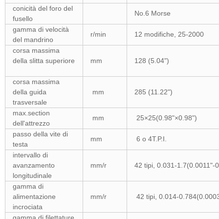
conicità del foro del
No.6 Morse
fusello
gamma di velocità
r/min
12 modifiche, 25-2000
del mandrino
corsa massima
della slitta superiore
mm
128 (5.04")
corsa massima
della guida
mm
285 (11.22")
trasversale
max.section
mm
25×25(0.98"×0.98")
dell'attrezzo
passo della vite di
mm
6 o 4T.P.I.
testa
intervallo di
avanzamento
mm/r
42 tipi, 0.031-1.7(0.0011"-
longitudinale
gamma di
alimentazione
mm/r
42 tipi, 0.014-0.784(0.00
incrociata
gamma di filettature