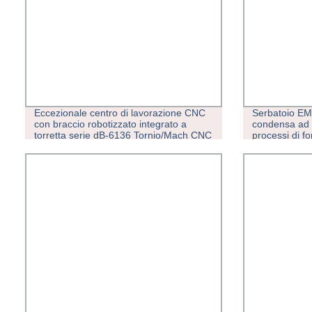
Eccezionale centro di lavorazione CNC
Serbatoio EMC
con braccio robotizzato integrato a
condensa ad a
torretta serie dB-6136 Tornio/Mach CNC
processi di f
- produzione di precisione per
un&prime;ampia gamma Di applicazioni