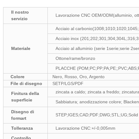
Il nostro
Lavorazione CNC OEM/ODM(alluminio, ottone
servizio
Acciaio al carbonio(1008;1010;1020;1045
Acciaio inox (201;202;301;304;304L;316;3
Materiale
Acciaio al alluminio (serie 1serie;serie 2ser
Ottone/rame/bronzo
PLACCHE (POM;PC;PP;PA;PE;;PVC;ABS
Colore
Nero, Rosso, Oro, Argento
File di disegno
SETP/LGS/PDF
zincata a caldo; zincata a freddo; zincatur
Finitura della
superficie
Sabbiatura; anodizzazione colore; Blackenn
Disegno di
STEP;IGES;CAD;PDF;DWG;STL;UG;Solid 
formart
Tolleranza
Lavorazione CNC:+/-0,005mm
Controllo